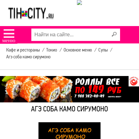
АВТОБУСОВ
УСЛУГИ В ТИХОРЕЦКЕ
☰
меню
КОНЦЕРТЫ И
Кафе и рестораны
/
Токио
/
Основное меню
/
Супы
/
МЕРОПРИЯТИЯ
Агэ соба камо сирумоно
9 МАЯ В ТИХОРЕЦКЕ
РЕКЛАМА НА САЙТЕ
АГЭ СОБА КАМО СИРУМОНО
ЗАДЫМЛЕНИЕ
ТИХОРЕЦКА SOS