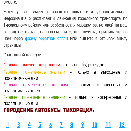
вместе
.
Если у вас имеется какая-то новая или дополнительная
информация о расписании движения городского транспорта по
Тихорецкому району или особенностях маршрутов, которой на ваш
взгляд не хватает на нашем сайте, пожалуйста, присылайте её
нам через
форму обратной связи
или пишите в отзывах внизу
страницы.
Счастливой поездки!
*время, помеченное красным
- только в будние дни.
*время, помеченное желтым
- только в выходные и
праздничные дни.
*время, помеченное розовым
- кроме воскресенья и
праздничных дней.
*время, помеченное зеленым
- только в воскресенье и
праздничные дни.
ГОРОДСКИЕ АВТОБУСЫ ТИХОРЕЦКА:
1
3
4
5
6
7
8
9
10
11
12