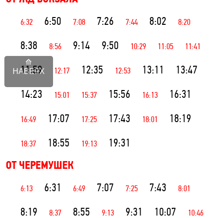
6:50
7:26
8:02
6:32
7:08
7:44
8:20
8:38
9:14
9:50
8:56
10:29
11:05
11:41
11:59
12:35
13:11
13:47
12:17
12:53
НАВЕРХ
14:23
15:56
16:31
15:01
15:37
16:13
17:07
17:43
18:19
16:49
17:25
18:01
18:55
19:31
18:37
19:13
ОТ ЧЕРЕМУШЕК
6:31
7:07
7:43
6:13
6:49
7:25
8:01
8:19
8:55
9:31
10:07
8:37
9:13
10:46