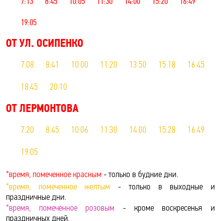
7:13
8:45
10:05
11:30
14:00
15:20
16:49
19:05
ОТ УЛ. ОСИПЕНКО
7:08
8:41
10:00
11:20
13:50
15:18
16:45
18:45
20:10
ОТ ЛЕРМОНТОВА
7:20
8:45
10:06
11:30
14:00
15:28
16:49
19:05
*время, помеченное красным
- только в будние дни.
*время, помеченное желтым
- только в выходные и
праздничные дни.
*время, помеченное розовым
- кроме воскресенья и
праздничных дней.