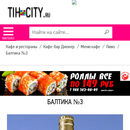
УСЛУГИ В ТИХОРЕЦКЕ
КОНЦЕРТЫ И
☰
МЕРОПРИЯТИЯ
меню
Кафе и рестораны
/
Кафе-бар Джокер
/
Меню кафе
/
Пиво
/
Балтика №3
9 МАЯ В ТИХОРЕЦКЕ
РЕКЛАМА НА САЙТЕ
ЗАДЫМЛЕНИЕ
БАЛТИКА №3
ТИХОРЕЦКА SOS