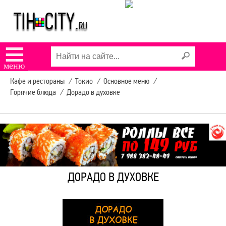
АВТОБУСОВ
УСЛУГИ В ТИХОРЕЦКЕ
☰
меню
КОНЦЕРТЫ И
Кафе и рестораны
/
Токио
/
Основное меню
/
МЕРОПРИЯТИЯ
Горячие блюда
/
Дорадо в духовке
9 МАЯ В ТИХОРЕЦКЕ
РЕКЛАМА НА САЙТЕ
ДОРАДО В ДУХОВКЕ
ЗАДЫМЛЕНИЕ
ТИХОРЕЦКА SOS