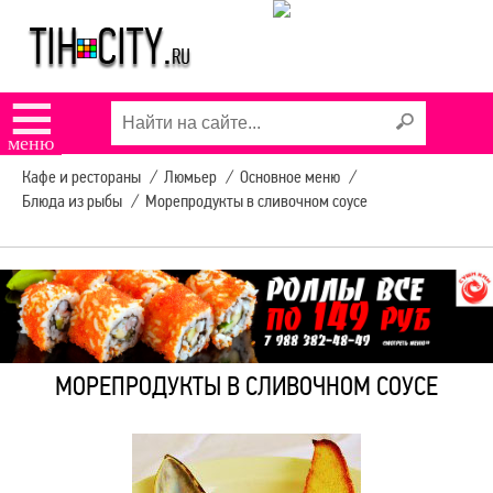
КАФЕ "ЁЖИК"
КАФЕ "СИЦИЛИЯ"
☰
меню
КАФЕ "АРЛЕКИНО"
Кафе и рестораны
/
Люмьер
/
Основное меню
/
Блюда из рыбы
/
Морепродукты в сливочном соусе
ПИЦЦЕРИЯ ДОДО
РАСПИСАНИЕ
АВТОБУСОВ
МОРЕПРОДУКТЫ В СЛИВОЧНОМ СОУСЕ
УСЛУГИ В ТИХОРЕЦКЕ