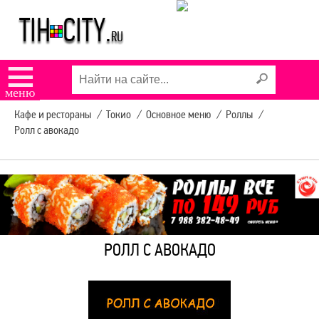
АВТОБУСОВ
УСЛУГИ В ТИХОРЕЦКЕ
☰
меню
КОНЦЕРТЫ И
Кафе и рестораны
/
Токио
/
Основное меню
/
Роллы
/
МЕРОПРИЯТИЯ
Ролл с авокадо
9 МАЯ В ТИХОРЕЦКЕ
РЕКЛАМА НА САЙТЕ
РОЛЛ С АВОКАДО
ЗАДЫМЛЕНИЕ
ТИХОРЕЦКА SOS