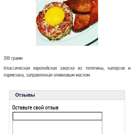
МЕРОПРИЯТИЯ
9 МАЯ В ТИХОРЕЦКЕ
РЕКЛАМА НА САЙТЕ
200 грамм
ЗАДЫМЛЕНИЕ
Классическая европейская закуска из телятины, каперсов и
пармезана, заправленная оливковым маслом.
ТИХОРЕЦКА SOS
Отзывы
РЕЦЕПТЫ ДЛЯ
Оставьте свой отзыв
ЗДОРОВЬЯ