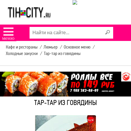
КАФЕ "СИЦИЛИЯ"
☰
КАФЕ "АРЛЕКИНО"
меню
Кафе и рестораны
/
Люмьер
/
Основное меню
/
ПИЦЦЕРИЯ ДОДО
Холодные закуски
/
Тар-тар из говядины
РАСПИСАНИЕ
АВТОБУСОВ
УСЛУГИ В ТИХОРЕЦКЕ
ТАР-ТАР ИЗ ГОВЯДИНЫ
КОНЦЕРТЫ И