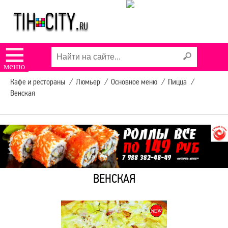
КАФЕ "СИЦИЛИЯ"
КАФЕ "АРЛЕКИНО"
☰
меню
ПИЦЦЕРИЯ ДОДО
Кафе и рестораны
/
Люмьер
/
Основное меню
/
Пицца
/
Венская
РАСПИСАНИЕ
АВТОБУСОВ
УСЛУГИ В ТИХОРЕЦКЕ
ВЕНСКАЯ
КОНЦЕРТЫ И