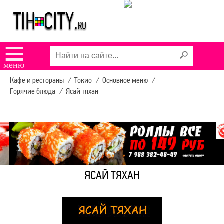
УСЛУГИ В ТИХОРЕЦКЕ
☰
КОНЦЕРТЫ И
меню
МЕРОПРИЯТИЯ
Кафе и рестораны
/
Токио
/
Основное меню
/
Горячие блюда
/
Ясай тяхан
9 МАЯ В ТИХОРЕЦКЕ
РЕКЛАМА НА САЙТЕ
ЯСАЙ ТЯХАН
ЗАДЫМЛЕНИЕ
ТИХОРЕЦКА SOS