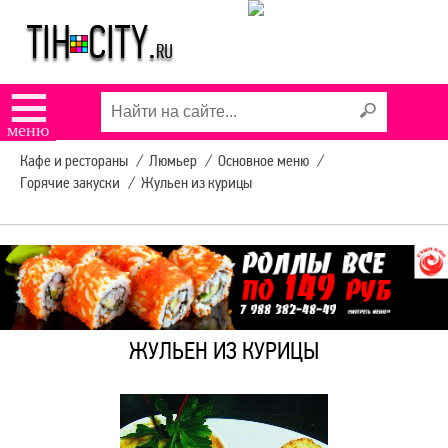
КАФЕ "СЛАДКОЕЖКА"
КАФЕ "ЁЖИК"
☰
КАФЕ "СИЦИЛИЯ"
меню
Кафе и рестораны
/
Люмьер
/
Основное меню
/
КАФЕ "АРЛЕКИНО"
Горячие закуски
/
Жульен из курицы
ПИЦЦЕРИЯ ДОДО
РАСПИСАНИЕ
АВТОБУСОВ
ЖУЛЬЕН ИЗ КУРИЦЫ
УСЛУГИ В ТИХОРЕЦКЕ