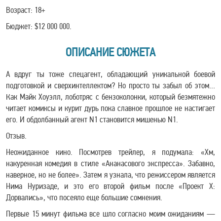
Возраст: 18+
Бюджет: $12 000 000.
ОПИСАНИЕ СЮЖЕТА
А вдруг ты тоже спецагент, обладающий уникальной боевой
подготовкой и сверхинтеллектом? Но просто ты забыл об этом…
Как Майк Хоуэлл, лоботряс с бензоколонки, который безмятежно
читает комиксы и курит дурь пока славное прошлое не настигает
его. И обдолбанный агент N1 становится мишенью N1.
Отзыв.
Неожиданное кино. Посмотрев трейлер, я подумала: «Хм,
накуренная комедия в стиле «Ананасового экспресса». Забавно,
наверное, но не более». Затем я узнала, что режиссером является
Нима Нуризаде, и это его второй фильм после «Проект Х:
Дорвались», что посеяло еще большие сомнения.
Первые 15 минут фильма все шло согласно моим ожиданиям —