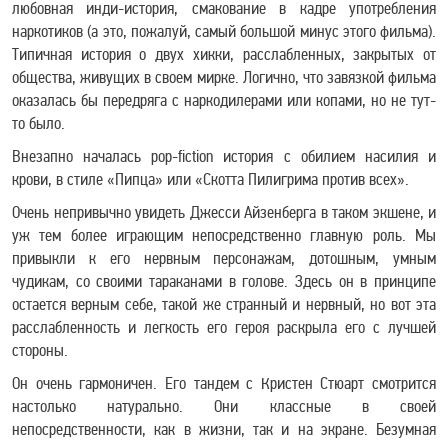
любовная инди-история, смакование в кадре употребления
наркотиков (а это, пожалуй, самый большой минус этого фильма).
Типичная история o двух хикки, расслабленных, закрытых от
общества, живущих в своем мирке. Логично, что завязкой фильма
оказалась бы передряга с наркодилерами или копами, но не тут-
то было.
Внезапно началась pop-fiction история с обилием насилия и
крови, в стиле «Пипца» или «Скотта Пилигрима против всех».
Очень непривычно увидеть Джесси Айзенберга в таком экшене, и
уж тем более играющим непосредственно главную роль. Мы
привыкли к его нервным персонажам, дотошным, умным
чудикам, со своими тараканами в голове. Здесь он в принципе
остается верным себе, такой же странный и нервный, но вот эта
расслабленность и легкость его героя раскрыла его с лучшей
стороны.
Он очень гармоничен. Его тандем с Кристен Стюарт смотрится
настолько натурально. Они классные в своей
непосредственности, как в жизни, так и на экране. Безумная