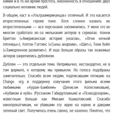
химия и в то же время простота, жизненность в отношениях двух
социально неловких людей.
В-общем, каст в «Ультраамериканцах» отличный. И это касается
второстепенных героев тоже. Хотя сложно назвать их
второстепенными — все персонажи запомнились. У меня это во
многом сработало из-за мелькания актеров в сериалах. Конни
Бриттон («Американская история ужасов», «Огни ночной
пятницы»), Уолтон Гоггинс («Сыны анархии», «Щит»), Тони Хейл
(«Замедленное развитие»). И еще больше образы так знакомых
актеров закрепились дубляжом.
Дубляж — это отдельная тема. Непривычно, нестандартно, не в
том формате, к которому мы привыкли. Но голоса подобраны
замечательно. Спасибо всем людям, подписавшим петицию на
Change. org в поддержку озвучания этого фильма всеми
любимыми «Кураж-Бамбеем» (Денисом Колесниковым),
«Кубиком в кубе» (Русланом Габидуллиным) и «Психодозером»,
известным больше как Михаил Кшиштовский. Спасибо
кинопрокатчикам, не убившим эту идею на корню и давшим
зеленый свет. Получилось очень свежо, не казенно. Понятно, что