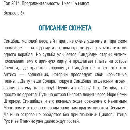
Год 2016. Продолжительность: 1 час, 14 минут.
Возраст: 6+
ОПИСАНИЕ СЮЖЕТА
Синдбад, молодой веселый пират, не очень удачлив в пиратском
промысле — за год ему и его команде не удалось захватить ни
одного корабля. Но судьба улыбается Синдбаду: старик Антиох
показывает ему старинную карту и предлагает плыть на остров
Скелета, где хранятся сокровища. Синдбад не знает, что этот
Антиох — волшебник, который преследует свои корыстные
планы… Да тут еще Солара, подруга Синдбада по детским играм,
свалилась ему на голову! Неужели любовь? Нет, Синдбад так
просто не сдается! Путь на остров Скелета лежит через Море Семи
Штормов. Синдабада и его команду ждет сражение с Канатным
Монстром и встреча со своим заклятым врагом пиратом Кесамом.
Да и на острове не обойдется без приключений: Циклоп, Птица
Рух и ее Птенчик уже давно ждут гостей.