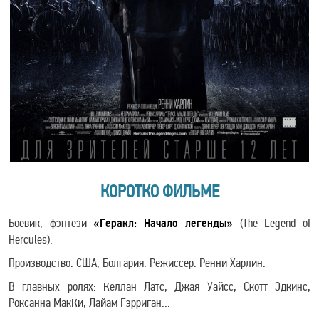
КОРОТКО ФИЛЬМЕ
Боевик, фэнтези
«Геракл: Начало легенды»
(The Legend of
Hercules).
Производство: США, Болгария. Режиссер: Ренни Харлин.
В главных ролях: Келлан Латс, Джая Уайсс, Скотт Эдкинс,
Роксанна МакКи, Лайам Гэрриган...