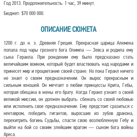
Год 2013. Продолжительность: 1 час, 39 минут.
Бюджет: $70 000 000.
ОПИСАНИЕ СЮЖЕТА
1200 г. до н. э. Древняя Греция. Прекрасная царица Алкмена
попала под чары грозного бога Олимпа — Зевса и родила ему
сына Геракла. При рождении ему было предсказано стать
величайшим воином, который будет властвовать над народами и
принесет мир и процветание своей стране. Но пока Геракл ничего
не знает о своем предназначении. Он вырос прекрасным и
сильным юношей. Он мечтает о любви принцессы Крита, Гебы,
которая обещана в жены его брату. Когда Геракл узнает о своей
великой миссии, он должен выбрать: сбежать со своей любовью
или исполнить свое предназначение. Ему предстоит сразиться с
кентавром, победить гигантов, выросших из зубов дракона,
перехитрить богинь Судьбы, спасти свою возлюбленную Гебу и
выйти на бой со своим злейшим врагом — сыном бога войны
Ареса.