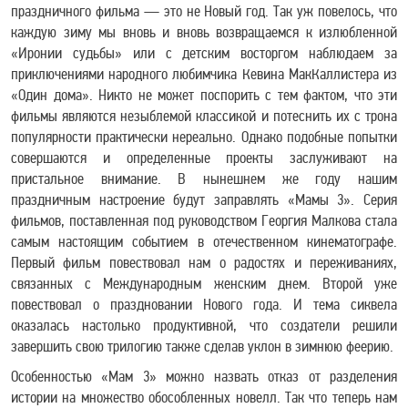
праздничного фильма — это не Новый год. Так уж повелось, что
каждую зиму мы вновь и вновь возвращаемся к излюбленной
«Иронии судьбы» или с детским восторгом наблюдаем за
приключениями народного любимчика Кевина МакКаллистера из
«Один дома». Никто не может поспорить с тем фактом, что эти
фильмы являются незыблемой классикой и потеснить их с трона
популярности практически нереально. Однако подобные попытки
совершаются и определенные проекты заслуживают на
пристальное внимание. В нынешнем же году нашим
праздничным настроение будут заправлять «Мамы 3». Серия
фильмов, поставленная под руководством Георгия Малкова стала
самым настоящим событием в отечественном кинематографе.
Первый фильм повествовал нам о радостях и переживаниях,
связанных с Международным женским днем. Второй уже
повествовал о праздновании Нового года. И тема сиквела
оказалась настолько продуктивной, что создатели решили
завершить свою трилогию также сделав уклон в зимнюю феерию.
Особенностью «Мам 3» можно назвать отказ от разделения
истории на множество обособленных новелл. Так что теперь нам