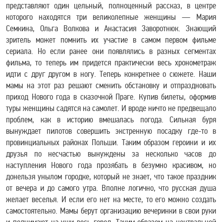
представляют один цельный, полноценный рассказ, в центре
которого находятся три великолепные женщины — Мария
Семкина, Ольга Волкова и Анастасия Заворотнюк. Знающий
зритель может помнить их участие в самом первом фильме
сериала. Но если ранее они появлялись в разных сегментах
фильма, то теперь им придется практически весь хронометраж
идти с друг другом в ногу. Теперь конкретнее о сюжете. Наши
мамы на этот раз решают сменить обстановку и отпраздновать
приход Нового года в сказочной Праге. Купив билеты, оформив
туры женщины садятся на самолет. И вроде ничто не предвещало
проблем, как в историю вмешалась погода. Сильная буря
вынуждает пилотов совершить экстренную посадку где-то в
провинциальных районах Польши. Таким образом героини и их
друзья по несчастью вынуждены за несколько часов до
наступления Нового года прозябать в безумно красивом, но
донельзя унылом городке, который не знает, что такое праздник
от вечера и до самого утра. Вполне логично, что русская душа
желает веселья. И если его нет на месте, то его можно создать
самостоятельно. Мамы берут организацию вечеринки в свои руки