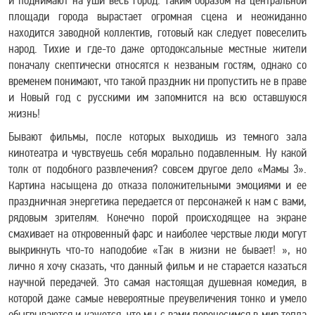
и поднимают на уши весь город. Таким образом на центральной
площади города вырастает огромная сцена и неожиданно
находится заводной коллектив, готовый как следует повеселить
народ. Тихие и где-то даже ортодоксальные местные жители
поначалу скептически относятся к незваным гостям, однако со
временем понимают, что такой праздник ни пропустить не в праве
и Новый год с русскими им запомнится на всю оставшуюся
жизнь!
Бывают фильмы, после которых выходишь из темного зала
кинотеатра и чувствуешь себя морально подавленным. Ну какой
толк от подобного развлечения? совсем другое дело «Мамы 3».
Картина насыщена до отказа положительными эмоциями и ее
праздничная энергетика передается от персонажей к нам с вами,
рядовым зрителям. Конечно порой происходящее на экране
смахивает на откровенный фарс и наиболее черствые люди могут
выкрикнуть что-то наподобие «Так в жизни не бывает! », но
лично я хочу сказать, что данный фильм и не старается казаться
научной передачей. Это самая настоящая душевная комедия, в
которой даже самые невероятные преувеличения тонко и умело
обыгрываются и кажется, что мы с вами переносимся в мир тепла