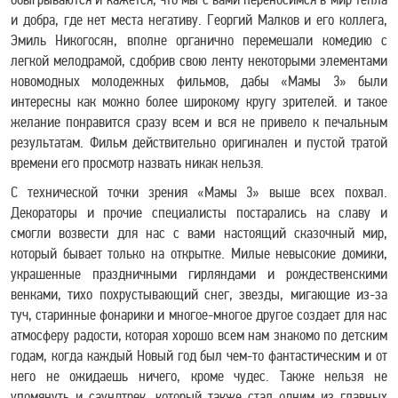
и добра, где нет места негативу. Георгий Малков и его коллега,
Эмиль Никогосян, вполне органично перемешали комедию с
легкой мелодрамой, сдобрив свою ленту некоторыми элементами
новомодных молодежных фильмов, дабы «Мамы 3» были
интересны как можно более широкому кругу зрителей. и такое
желание понравится сразу всем и вся не привело к печальным
результатам. Фильм действительно оригинален и пустой тратой
времени его просмотр назвать никак нельзя.
С технической точки зрения «Мамы 3» выше всех похвал.
Декораторы и прочие специалисты постарались на славу и
смогли возвести для нас с вами настоящий сказочный мир,
который бывает только на открытке. Милые невысокие домики,
украшенные праздничными гирляндами и рождественскими
венками, тихо похрустывающий снег, звезды, мигающие из-за
туч, старинные фонарики и многое-многое другое создает для нас
атмосферу радости, которая хорошо всем нам знакомо по детским
годам, когда каждый Новый год был чем-то фантастическим и от
него не ожидаешь ничего, кроме чудес. Также нельзя не
упомянуть и саундтрек, который также стал одним из главных