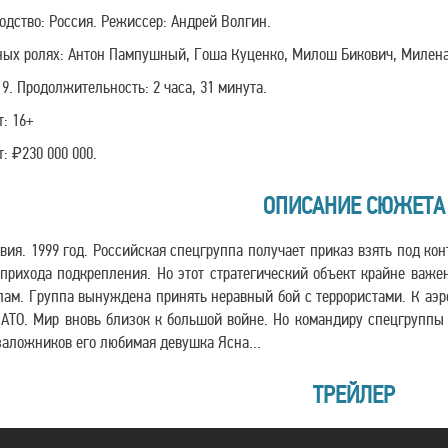
одство: Россия. Режиссер: Андрей Волгин.
ных ролях: Антон Пампушный, Гоша Куценко, Милош Бикович, Милена 
19. Продолжительность: 2 часа, 31 минута.
т: 16+
: ₽230 000 000.
ОПИСАНИЕ СЮЖЕТА
вия. 1999 год. Российская спецгруппа получает приказ взять под ко
 прихода подкрепления. Но этот стратегический объект крайне важ
лам. Группа вынуждена принять неравный бой с террористами. К аэ
АТО. Мир вновь близок к большой войне. Но командиру спецгруппы 
заложников его любимая девушка Ясна…
ТРЕЙЛЕР