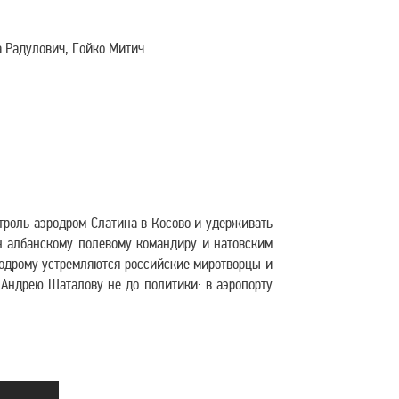
Радулович, Гойко Митич...
нтроль аэродром Слатина в Косово и удерживать
ен албанскому полевому командиру и натовским
родрому устремляются российские миротворцы и
Андрею Шаталову не до политики: в аэропорту