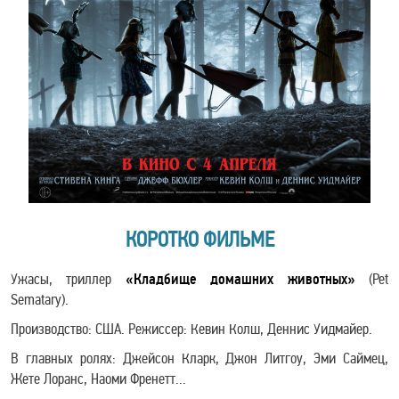
КОРОТКО ФИЛЬМЕ
Ужасы, триллер
«Кладбище домашних животных»
(Pet
Sematary).
Производство: США. Режиссер: Кевин Колш, Деннис Уидмайер.
В главных ролях: Джейсон Кларк, Джон Литгоу, Эми Саймец,
Жете Лоранс, Наоми Френетт...