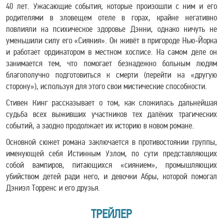
40 лет. Ужасающие события, которые произошли с ним и его
родителями в зловещем отеле в горах, крайне негативно
повлияли на психическое здоровье Дэнни, однако ничуть не
уменьшили силу его «Сияния». Он живёт в пригороде Нью-Йорка
и работает ординатором в местном хосписе. На самом деле он
занимается тем, что помогает безнадежно больным людям
благополучно подготовиться к смерти (перейти на «другую
сторону»), используя для этого свои мистические способности.
Стивен Кинг рассказывает о том, как сложилась дальнейшая
судьба всех выживших участников тех далёких трагических
событий, а заодно продолжает их историю в новом романе.
Основной сюжет романа заключается в противостоянии группы,
именующей себя Истинным Узлом, по сути представляющих
собой вампиров, питающихся «сиянием», промышляющих
убийством детей ради него, и девочки Абры, которой помогал
Дэниэл Торренс и его друзья.
ТРЕЙЛЕР