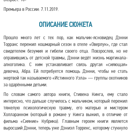
Премьера в России: 7.11.2019.
ОПИСАНИЕ СЮЖЕТА
Прошло много лет с тех пор, как мальчик-ясновидец Дэнни
Торранс пережил кошмарный сезон в отеле «Оверлук», где стал
свидетелем безумия и гибели своего отца. Повзрослев, но не
оправившись от детской травмы, Дэнни ведёт жизнь маргинала-
алкоголика. С ним устанавливает связь другая «сияющая»
девочка, Абра. Ей потребуется помощь Дэнни, чтобы не стать
жертвой так называемого «Истинного Узла» — группы охотников
за одарёнными детьми.
По словам самого автора книги, Стивена Кинга, ему стало
интересно, что дальше случилось с мальчиком, который пережил
тяжелую психологическую травму, его матерью и мистером
Холларанном (который в романе у Кинга выжил, в отличие от
фильма «Сияние» Кубрика). Главным героем книги является
выросший Дэнни, теперь уже Дэниэл Торренс, которому стукнуло